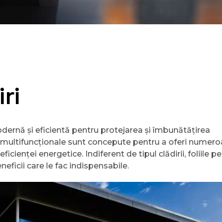
ri
odernă și eficientă pentru protejarea și îmbunătățirea
lii multifuncționale sunt concepute pentru a oferi numer
ficienței energetice. Indiferent de tipul clădirii, foliile p
eficii care le fac indispensabile.