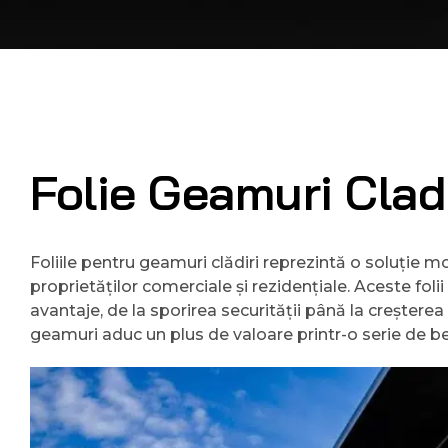
Folie Geamuri Cladi
Foliile pentru geamuri clădiri reprezintă o soluție m
proprietăților comerciale și rezidențiale. Aceste fo
avantaje, de la sporirea securității până la creșterea e
geamuri aduc un plus de valoare printr-o serie de ben