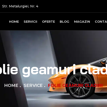
Str. Metalurgiei, Nr. 4
HOME
SERVICII
OFERTE
BLOG
MAGAZIN
CONT
lie geamuri clad
HOME
SERVICE
FOLIE GEAMURI CLADIRI