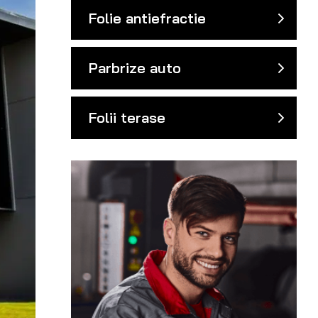
Folie antiefractie
Parbrize auto
Folii terase