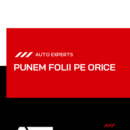
AUTO EXPERTS
P
U
N
E
M
F
O
L
I
I
P
E
O
R
I
C
E