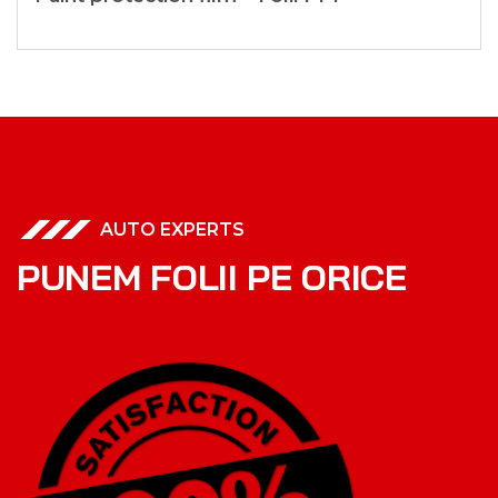
AUTO EXPERTS
P
U
N
E
M
F
O
L
I
I
P
E
O
R
I
C
E