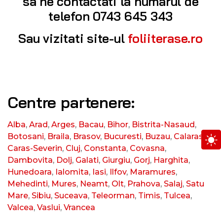
sa ne contactati la numarul de
telefon 0743 645 343
Sau vizitati site-ul
foliiterase.ro
Centre partenere:
Alba
,
Arad
,
Arges
,
Bacau
,
Bihor
,
Bistrita-Nasaud
,
Botosani
,
Braila
,
Brasov
,
Bucuresti
,
Buzau
,
Calarasi
,
Caras-Severin
,
Cluj
,
Constanta
,
Covasna
,
Dambovita
,
Dolj
,
Galati
,
Giurgiu
,
Gorj
,
Harghita
,
Hunedoara
,
Ialomita
,
Iasi
,
Ilfov
,
Maramures
,
Mehedinti
,
Mures
,
Neamt
,
Olt
,
Prahova
,
Salaj
,
Satu
Mare
,
Sibiu
,
Suceava
,
Teleorman
,
Timis
,
Tulcea
,
Valcea
,
Vaslui
,
Vrancea