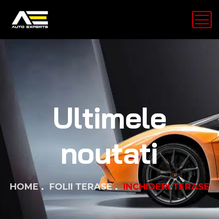
Ultimele
noutati
HOME
FOLII TERASE
INCHIDERI TERASE