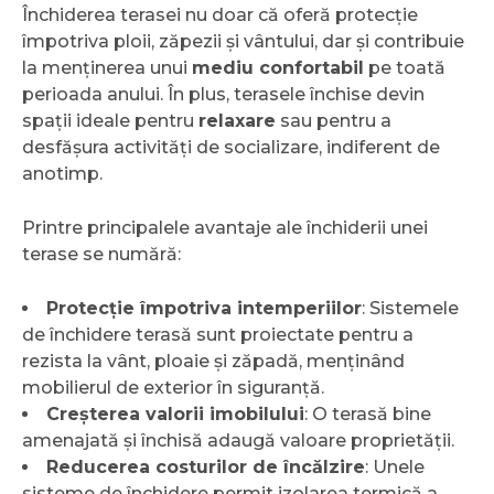
Închiderea terasei nu doar că oferă protecție
împotriva ploii, zăpezii și vântului, dar și contribuie
la menținerea unui
mediu confortabil
pe toată
perioada anului. În plus, terasele închise devin
spații ideale pentru
relaxare
sau pentru a
desfășura activități de socializare, indiferent de
anotimp.
Printre principalele avantaje ale închiderii unei
terase se numără:
Protecție împotriva intemperiilor
: Sistemele
de închidere terasă sunt proiectate pentru a
rezista la vânt, ploaie și zăpadă, menținând
mobilierul de exterior în siguranță.
Creșterea valorii imobilului
: O terasă bine
amenajată și închisă adaugă valoare proprietății.
Reducerea costurilor de încălzire
: Unele
sisteme de închidere permit izolarea termică a